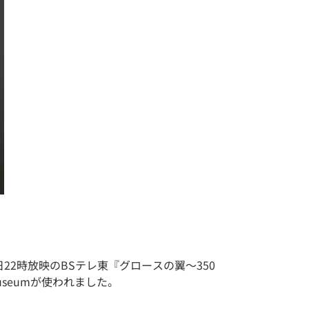
月20日22時放映のBSテレ東『グロースの翼～350
useumが使われました。