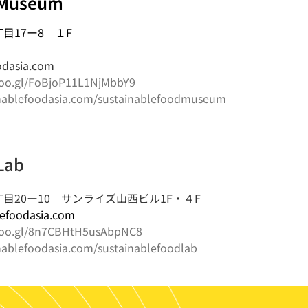
 Museum
丁目17ー8
１F
odasia.com
goo.gl/FoBjoP11L1NjMbbY9
inablefoodasia.com/sustainablefoodmuseum
Lab
目20ー10 サンライズ山西ビル1F・４F
lefoodasia.com
.goo.gl/8n7CBHtH5usAbpNC8
nablefoodasia.com/sustainablefoodlab