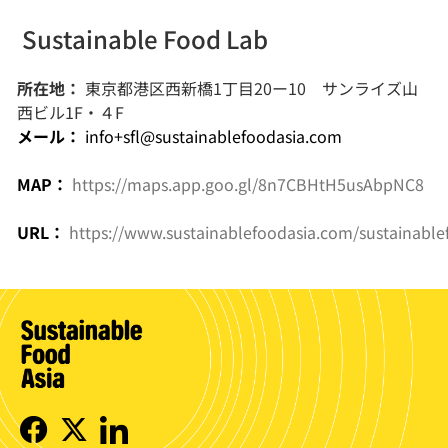
Sustainable Food Lab
所在地：
東京都港区西新橋1丁目20ー10 サンライズ山
西ビル1F・４F
メール：
info+sfl@sustainablefoodasia.com
MAP：
https://maps.app.goo.gl/8n7CBHtH5usAbpNC8
URL：
https://www.sustainablefoodasia.com/sustainable