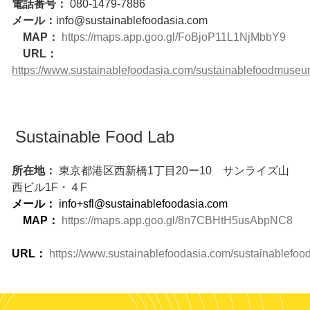
電話番号：
080-1479-7886
メール：
info@sustainablefoodasia.com
MAP：
https://maps.app.goo.gl/FoBjoP11L1NjMbbY9
URL：
https://www.sustainablefoodasia.com/sustainablefoodmuse
Sustainable Food Lab
所在地：
東京都港区西新橋1丁目20ー10 サンライズ山
西ビル1F・４F
メール：
info+sfl@sustainablefoodasia.com
MAP：
https://maps.app.goo.gl/8n7CBHtH5usAbpNC8
URL：
https://www.sustainablefoodasia.com/sustainablefoo