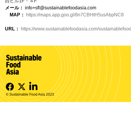
西ビル1F・４F
メール：
info+sfl@sustainablefoodasia.com
MAP：
https://maps.app.goo.gl/8n7CBHtH5usAbpNC8
URL：
https://www.sustainablefoodasia.com/sustainablefoo
© Sustainable Food Asia 2023