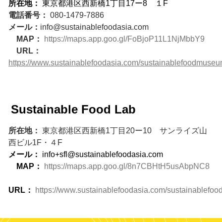
所在地：
東京都港区西新橋1丁目17ー8
１F
電話番号：
080-1479-7886
メール：
info@sustainablefoodasia.com
MAP：
https://maps.app.goo.gl/FoBjoP11L1NjMbbY9
URL：
https://www.sustainablefoodasia.com/sustainablefoodmuse
Sustainable Food Lab
所在地：
東京都港区西新橋1丁目20ー10 サンライズ山
西ビル1F・４F
メール：
info+sfl@sustainablefoodasia.com
MAP：
https://maps.app.goo.gl/8n7CBHtH5usAbpNC8
URL：
https://www.sustainablefoodasia.com/sustainablefoo