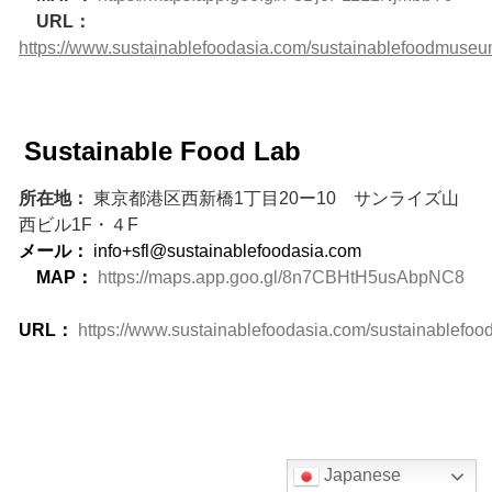
URL：
https://www.sustainablefoodasia.com/sustainablefoodmuse
Sustainable Food Lab
所在地：
東京都港区西新橋1丁目20ー10 サンライズ山
西ビル1F・４F
メール：
info+sfl@sustainablefoodasia.com
MAP：
https://maps.app.goo.gl/8n7CBHtH5usAbpNC8
URL：
https://www.sustainablefoodasia.com/sustainablefoo
Japanese