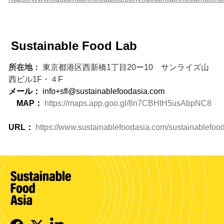
Sustainable Food Lab
所在地：
東京都港区西新橋1丁目20ー10 サンライズ山
西ビル1F・４F
メール：
info+sfl@sustainablefoodasia.com
MAP：
https://maps.app.goo.gl/8n7CBHtH5usAbpNC8
URL：
https://www.sustainablefoodasia.com/sustainablefoo