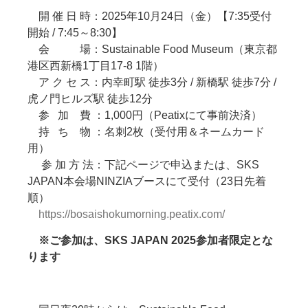
開 催 日 時：2025年10月24日（金）【7:35受付
開始 / 7:45～8:30】
会 場：Sustainable Food Museum（東京都
港区西新橋1丁目17-8 1階）
ア ク セ ス：内幸町駅 徒歩3分 / 新橋駅 徒歩7分 /
虎ノ門ヒルズ駅 徒歩12分
参 加 費 ：1,000円（Peatixにて事前決済）
持 ち 物 ：名刺2枚（受付用＆ネームカード
用）
参 加 方 法：下記ページで申込または、SKS
JAPAN本会場NINZIAブースにて受付（23日先着
順）
https://bosaishokumorning.peatix.com/
※ご参加は、SKS JAPAN 2025参加者限定とな
ります